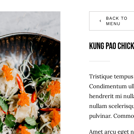
BACK TO
MENU
Kung Pao Chic
Tristique tempu
Condimentum ull
hendrerit mi null
nullam scelerisq
pulvinar. Commo
Amet arcu eget n