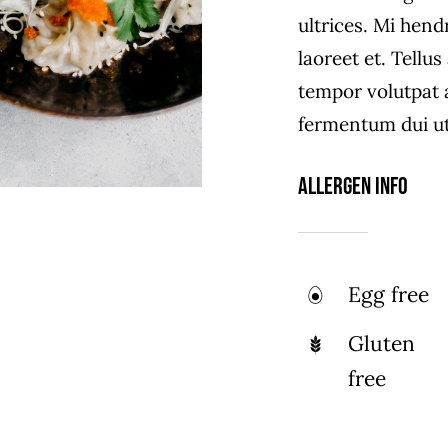
ultrices. Mi hend
laoreet et. Tellu
tempor volutpat
fermentum dui ut 
Allergen Info
Egg free
Gluten
free